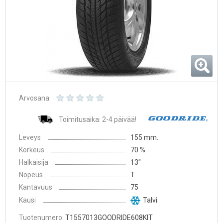
Arvosana:
Toimitusaika: 2-4 päivää!
Leveys
155 mm.
Korkeus
70 %
Halkaisija
13″
Nopeus
T
Kantavuus
75
Kausi
Talvi
Tuotenumero:
T1557013GOODRIDE608KIT