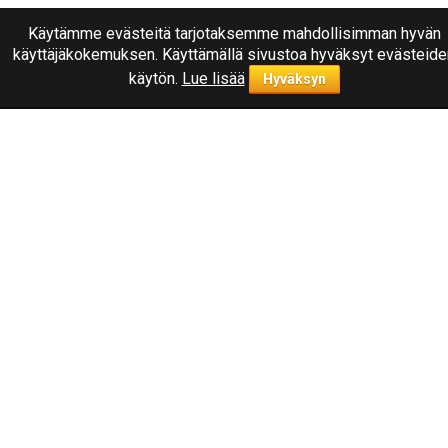
Käytämme evästeitä tarjotaksemme mahdollisimman hyvän
käyttäjäkokemuksen. Käyttämällä sivustoa hyväksyt evästeide
käytön.
Lue lisää
Hyväksyn
Ota yhteyttä
040
1787322
Joensuu, Kuurnankatu 8
Sähköpostiosoite:
info@rengasplanet.fi
Suosituimmat merkit
Nokian
Linglong
Nankang
Triangle