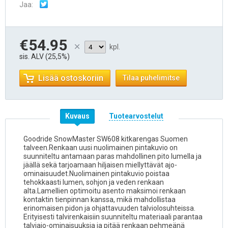
Jaa:
€54.95
kpl.
sis. ALV (25,5%)
Lisää ostoskoriin
Tilaa puhelimitse
Kuvaus
Tuotearvostelut
Goodride SnowMaster SW608 kitkarengas Suomen
talveen.Renkaan uusi nuolimainen pintakuvio on
suunniteltu antamaan paras mahdollinen pito lumella ja
jäällä sekä tarjoamaan hiljaisen miellyttävät ajo-
ominaisuudet.Nuolimainen pintakuvio poistaa
tehokkaasti lumen, sohjon ja veden renkaan
alta.Lamellien optimoitu asento maksimoi renkaan
kontaktin tienpinnan kanssa, mikä mahdollistaa
erinomaisen pidon ja ohjattavuuden talviolosuhteissa.
Erityisesti talvirenkaisiin suunniteltu materiaali parantaa
talviajo-ominaisuuksia ja pitää renkaan pehmeänä