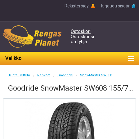
Rekisteröidy
Kirjaudu sisään
Ostoskori
Ostoskorisi
on tyhjä
Valikko
Tuoteluettelo
Renkaat
Goodride
SnowMaster SW608
/
/
/
Goodride SnowMaster SW608 155/70-13 T 75