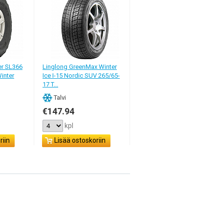
er SL366
Linglong GreenMax Winter
Winter
Ice I-15 Nordic SUV 265/65-
17 T...
Talvi
€147.94
kpl
riin
Lisää ostoskoriin