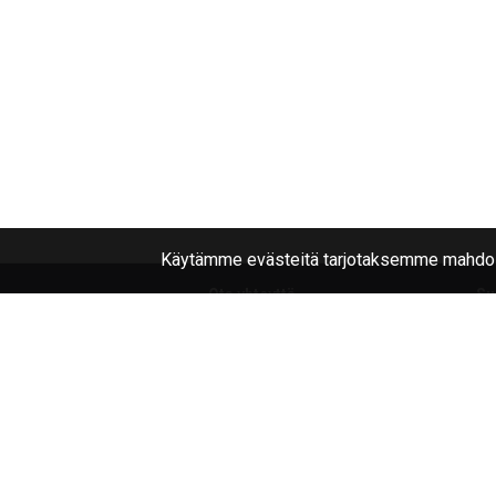
Käytämme evästeitä tarjotaksemme mahdoll
Ota yhteyttä
Su
040
1787322
No
Li
Joensuu, Kuurnankatu 8
Na
Sähköpostiosoite:
Tr
info@rengasplanet.fi
© Rengas Planet: renkaat ja vanteet, verkkokaupp