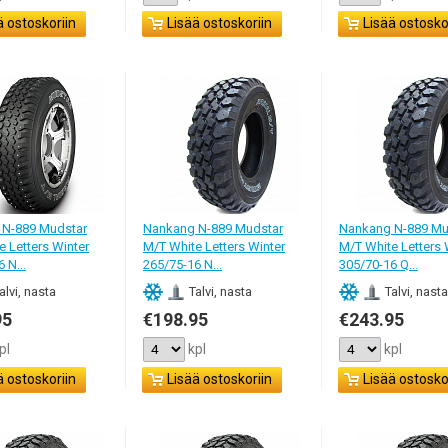
ä ostoskoriin
Lisää ostoskoriin
Lisää ostosko
 N-889 Mudstar
Nankang N-889 Mudstar
Nankang N-889 Mu
e Letters Winter
M/T White Letters Winter
M/T White Letters 
 N...
265/75-16 N...
305/70-16 Q...
alvi, nasta
Talvi, nasta
Talvi, nasta
95
€198.95
€243.95
pl
kpl
kpl
ä ostoskoriin
Lisää ostoskoriin
Lisää ostosko