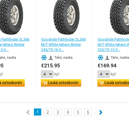
 Pathfinder SL366
Goodride Pathfinder SL366
Goodride Pathfind
 letters Winter
M/T White letters Winter
M/T White letters 
5 Q...
245/75-16 Q...
235/75-15 Q...
alvi, nasta
Talvi, nasta
Talvi, nasta
95
€215.95
€169.94
pl
kpl
kpl
ä ostoskoriin
Lisää ostoskoriin
Lisää ostosko
1
2
3
4
5
6
...