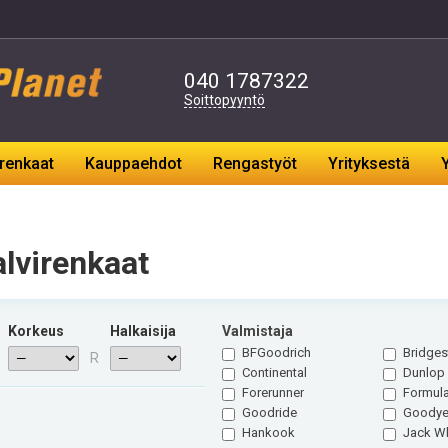
040
1787322
Soittopyyntö
renkaat
Kauppaehdot
Rengastyöt
Yrityksestä
alvirenkaat
Korkeus
Halkaisija
Valmistaja
BFGoodrich
Bridges
R
Continental
Dunlop
Forerunner
Formul
Goodride
Goodye
Hankook
Jack W