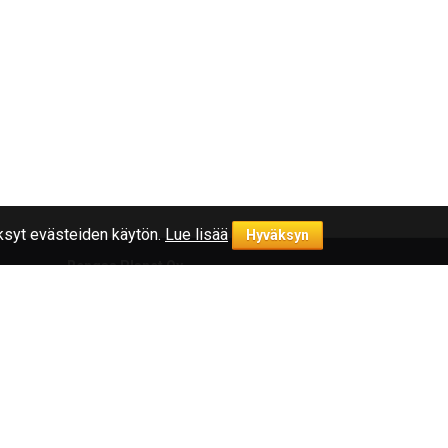
syt evästeiden käytön.
Lue lisää
Hyväksyn
Rengas Planet Oy
symykset
Yrityksestä
Yhteystiedot
Rekisteriseloste