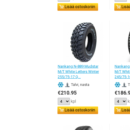
Lisää ostoskoriin
Lisä
Nankang N-889 Mudstar
Nankang
M/T White Letters Winter
M/T Whit
255/75-17 Q...
245/75-16
Talvi, nasta
T
€210.95
€186.
kpl
k
Lisää ostoskoriin
Lisä