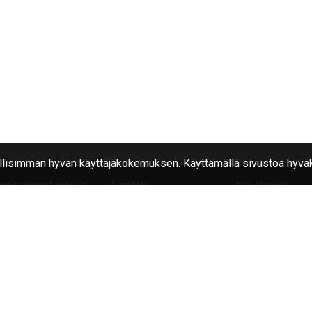
isimman hyvän käyttäjäkokemuksen. Käyttämällä sivustoa hyväk
osituimmat merkit
Luettelo
Asiakkaalle
kian
Renkaat
Usein kysytyt ky
nglong
Vanteet
Rengas tukku
nkang
iangle
a