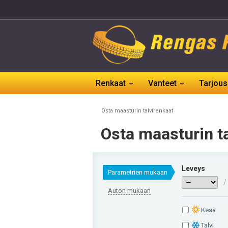
Renkaat
Vanteet
Tarjous
Оsta maasturin talvirenkaat
Оsta maasturin t
Leveys
Parametrien mukaan
/
Auton mukaan
Кesä
Talvi