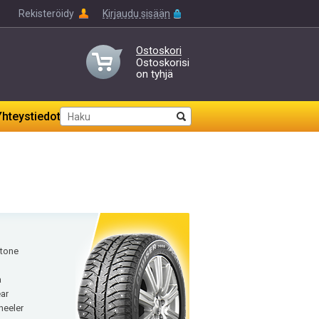
Rekisteröidy
Kirjaudu sisään
Ostoskori
Ostoskorisi
on tyhjä
Yhteystiedot
tone
a
ar
heeler