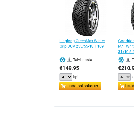
Linglong GreenMax Winter
Goodride
Grip SUV 255/55-18 T 109
M/T White
31x10.5-1
Talvi, nasta
T
€149.95
€210.
kpl
k
Lisää ostoskoriin
Lisä