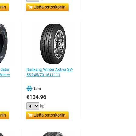
riin
Lisää ostoskoriin
dstar
Nankang Winter Activa SV-
Winter
55 245/70-16 H 111
Talvi
€134.96
kpl
riin
Lisää ostoskoriin