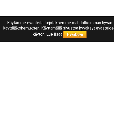
Käytämme evästeitä tarjotaksemme mahdollisimman hyvän
käyttäjäkokemuksen. Käyttämällä sivustoa hyväksyt evästeide
käytön.
Lue lisää
Hyväksyn
Ota yhteyttä
040
1787322
Joensuu, Kuurnankatu 8
Sähköpostiosoite:
info@rengasplanet.fi
Suosituimmat merkit
Nokian
Linglong
Nankang
Triangle