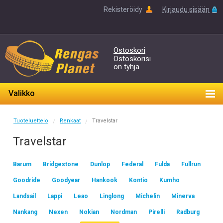
Rekisteröidy
Kirjaudu sisään
Ostoskori
Ostoskorisi
on tyhjä
Valikko
Tuoteluettelo
Renkaat
Travelstar
/
/
Travelstar
Barum
Bridgestone
Dunlop
Federal
Fulda
Fullrun
Goodride
Goodyear
Hankook
Kontio
Kumho
Landsail
Lappi
Leao
Linglong
Michelin
Minerva
Nankang
Nexen
Nokian
Nordman
Pirelli
Radburg