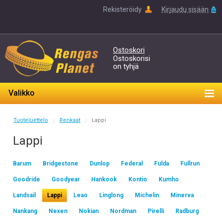
Rekisteröidy
Kirjaudu sisään
Ostoskori
Ostoskorisi
on tyhjä
Valikko
Tuoteluettelo
Renkaat
Lappi
/
/
Lappi
Barum
Bridgestone
Dunlop
Federal
Fulda
Fullrun
Goodride
Goodyear
Hankook
Kontio
Kumho
Landsail
Lappi
Leao
Linglong
Michelin
Minerva
Nankang
Nexen
Nokian
Nordman
Pirelli
Radburg