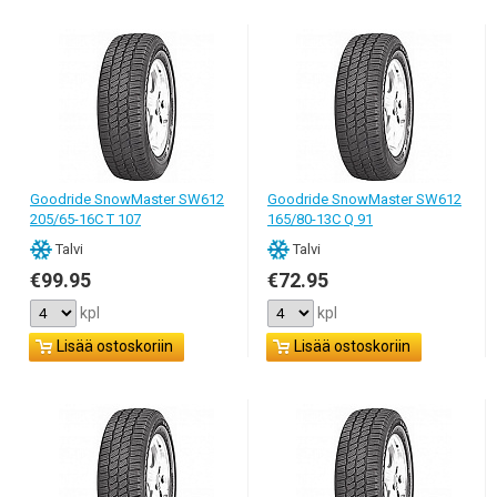
Goodride SnowMaster SW612
Goodride SnowMaster SW612
205/65-16C T 107
165/80-13C Q 91
Talvi
Talvi
€99.95
€72.95
kpl
kpl
Lisää ostoskoriin
Lisää ostoskoriin