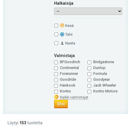
Halkaisija
Кesä
Talvi
Nasta
Valmistaja
BFGoodrich
Bridgestone
Continental
Dunlop
Forerunner
Formula
Goodride
Goodyear
Hankook
Jack Wheeler
Kontio
Kontio Motors
Kaikki valmistajat
Etsi
Löytyi
153
tuotetta