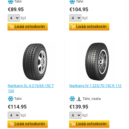
Talvi
Talvi
€89.95
€104.95
kpl
kpl
Lisää ostoskoriin
Lisää ostoskoriin
Nankang SL-6 215/65-15C T
Nankang IV-1 225/70-15C R 112
104
Talvi
Talvi, nasta
€114.95
€139.95
kpl
kpl
Lisää ostoskoriin
Lisää ostoskoriin