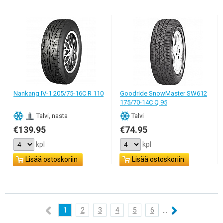
Nankang IV-1 205/75-16C R 110
Goodride SnowMaster SW612
175/70-14C Q 95
Talvi, nasta
Talvi
€139.95
€74.95
kpl
kpl
Lisää ostoskoriin
Lisää ostoskoriin
1
2
3
4
5
6
...