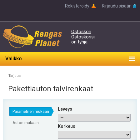
Rekisteröidy
Kirjaudu sisään
Ostoskori
Ostoskorisi
on tyhjä
Valikko
Tarjous
Pakettiauton talvirenkaat
Leveys
Parametrien mukaan
Auton mukaan
Korkeus