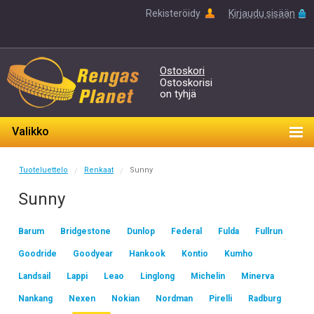
Rekisteröidy
Kirjaudu sisään
Ostoskori
Ostoskorisi
on tyhjä
Valikko
Tuoteluettelo
Renkaat
Sunny
/
/
Sunny
Barum
Bridgestone
Dunlop
Federal
Fulda
Fullrun
Goodride
Goodyear
Hankook
Kontio
Kumho
Landsail
Lappi
Leao
Linglong
Michelin
Minerva
Nankang
Nexen
Nokian
Nordman
Pirelli
Radburg