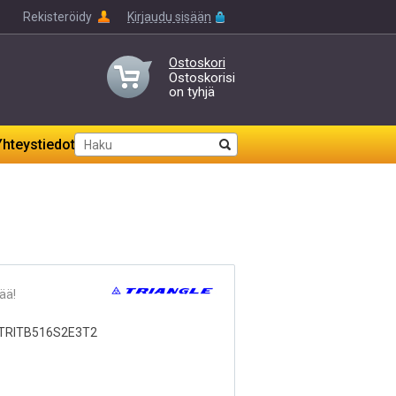
Rekisteröidy
Kirjaudu sisään
Ostoskori
Ostoskorisi
on tyhjä
Yhteystiedot
ää!
TRITB516S2E3T2