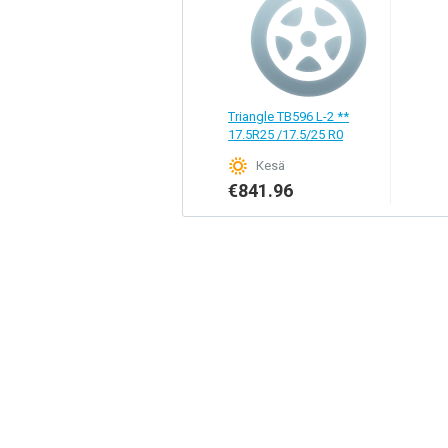
Triangle TB596 L-2 **
17.5R25 /17.5/25 R0
Кesä
€841.96