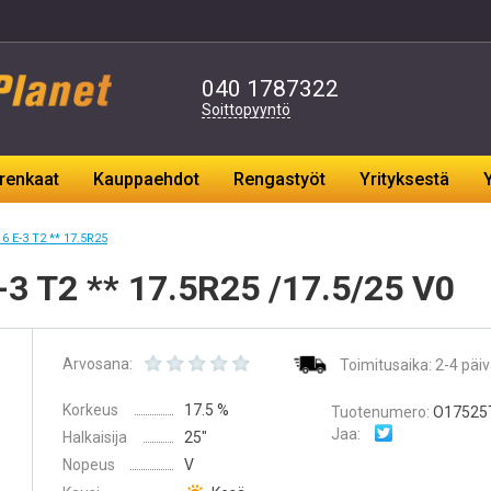
040
1787322
Soittopyyntö
renkaat
Kauppaehdot
Rengastyöt
Yrityksestä
6 E-3 T2 ** 17.5R25
-3 T2 ** 17.5R25 /17.5/25 V0
Arvosana:
Toimitusaika: 2-4 päiv
Korkeus
17.5 %
Tuotenumero:
O17525
Jaa:
Halkaisija
25″
Nopeus
V