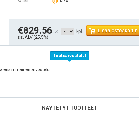
Kausi
Kesä
€829.56
Lisää ostoskoriin
kpl.
sis. ALV (25,5%)
Tuotearvostelut
oita ensimmäinen arvostelu.
NÄYTETYT TUOTTEET