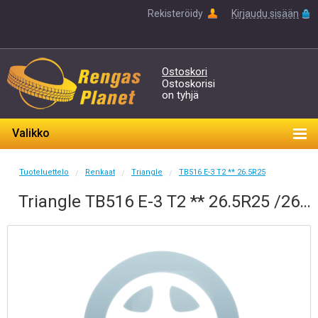
Rekisteröidy
Kirjaudu sisään
Ostoskori
Ostoskorisi
on tyhjä
Valikko
Tuoteluettelo
Renkaat
Triangle
TB516 E-3 T2 ** 26.5R25
/
/
/
Triangle TB516 E-3 T2 ** 26.5R25 /26.5/25 V0