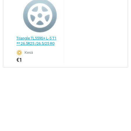
Triangle TL559S+ L-5 T1
** 26.5R25 /26.5/25 R0
Кesä
€1