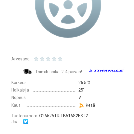
Arvosana:
Toimitusaika: 2-4 päivää!
Korkeus
26.5 %
Halkaisija
25″
Nopeus
V
Kausi
Kesä
Tuotenumero:
O26525TRITB516S2E3T2
Jaa: