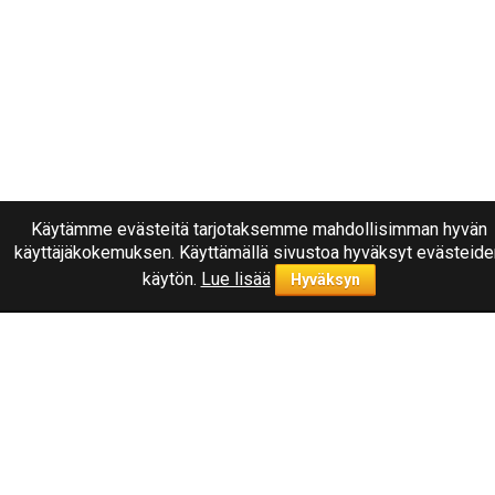
Käytämme evästeitä tarjotaksemme mahdollisimman hyvän
käyttäjäkokemuksen. Käyttämällä sivustoa hyväksyt evästeide
käytön.
Lue lisää
Hyväksyn
Ota yhteyttä
040
1787322
Joensuu, Kuurnankatu 8
Sähköpostiosoite:
info@rengasplanet.fi