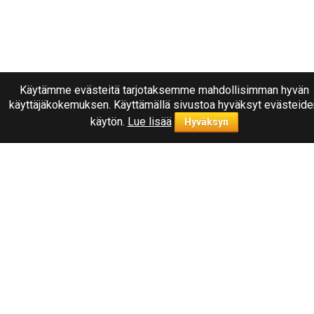
Käytämme evästeitä tarjotaksemme mahdollisimman hyvän
käyttäjäkokemuksen. Käyttämällä sivustoa hyväksyt evästeide
käytön.
Lue lisää
Hyväksyn
Ota yhteyttä
040
1787322
Joensuu, Kuurnankatu 8
Sähköpostiosoite:
info@rengasplanet.fi
Suosituimmat merkit
Nokian
Linglong