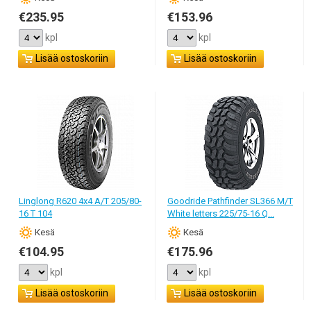
€235.95
€153.96
kpl
kpl
Lisää ostoskoriin
Lisää ostoskoriin
Linglong R620 4x4 A/T 205/80-
Goodride Pathfinder SL366 M/T
16 T 104
White letters 225/75-16 Q...
Кesä
Кesä
€104.95
€175.96
kpl
kpl
Lisää ostoskoriin
Lisää ostoskoriin