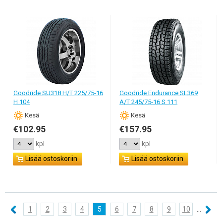
Goodride SU318 H/T 225/75-16
Goodride Endurance SL369
H 104
A/T 245/75-16 S 111
Кesä
Кesä
€102.95
€157.95
kpl
kpl
Lisää ostoskoriin
Lisää ostoskoriin
1
2
3
4
5
6
7
8
9
10
...