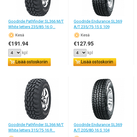
Goodride Pathfinder SL366 M/T
Goodride Endurance SL369
White letters 235/85-16 Q...
A/T 235/75-15 S 109
Кesä
Кesä
€191.94
€127.95
kpl
kpl
Lisää ostoskoriin
Lisää ostoskoriin
Goodride Pathfinder SL366 M/T
Goodride Endurance SL369
White letters 315/75-16 R...
A/T 205/80-16 S 104