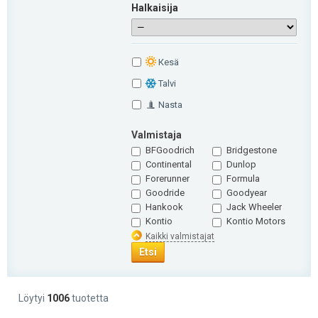
Halkaisija
Кesä
Talvi
Nasta
Valmistaja
BFGoodrich
Bridgestone
Continental
Dunlop
Forerunner
Formula
Goodride
Goodyear
Hankook
Jack Wheeler
Kontio
Kontio Motors
Kaikki valmistajat
Etsi
Löytyi
1006
tuotetta