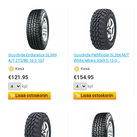
Goodride Endurance SL369
Goodride Pathfinder SL366 M/T
A/T 215/80-16 S 107
White letters 30x9.5-15 Q...
Кesä
Кesä
€121.95
€154.95
kpl
kpl
Lisää ostoskoriin
Lisää ostoskoriin