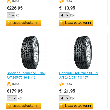
Кesä
Кesä
€226.95
€113.95
kpl
kpl
Lisää ostoskoriin
Lisää ostoskoriin
Goodride Endurance SL369
Goodride Endurance SL369
A/T 265/75-16 S 116
A/T 245/65-17 S 107
Кesä
Кesä
€179.95
€121.95
kpl
kpl
Lisää ostoskoriin
Lisää ostoskoriin