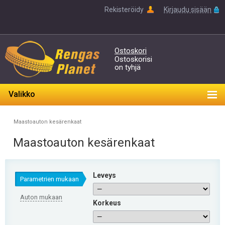
Rekisteröidy
Kirjaudu sisään
Ostoskori
Ostoskorisi
on tyhjä
Valikko
Maastoauton kesärenkaat
Maastoauton kesärenkaat
Leveys
Parametrien mukaan
Auton mukaan
Korkeus